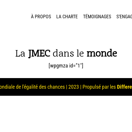
À PROPOS
LA CHARTE
TÉMOIGNAGES
S’ENGA
La
JMEC
dans le
monde
[wpgmza id=”1″]
ndiale de l'égalité des chances | 2023 | Propulsé par les
Differ