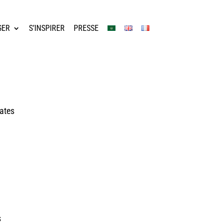
GER
S’INSPIRER
PRESSE
éates
s