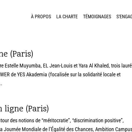
À PROPOS
LA CHARTE
TÉMOIGNAGES
S’ENGA
ne (Paris)
lture Estelle Muyumba, EL Jean-Louis et Yara Al Khaled, trois laur
R de YES Akademia (focalisée sur la solidarité locale et
..
 ligne (Paris)
tour des notions de “méritocratie”, “discrimination positive”,
 la Journée Mondiale de l’Égalité des Chances, Ambition Campu