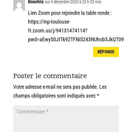
Bouchra
sur 4 décembre 2020 à 23 h 32 min
Lien Zoom pour rejoindre la table ronde :
https://inp-toulouse-
fr.zoom.us/j/94131474114?
pwd=aEwyS0JtTk9ZTFNiS243NUhob3JkQT09
RÉPONSE
Poster le commentaire
Votre adresse e-mail ne sera pas publiée.
Les
champs obligatoires sont indiqués avec
*