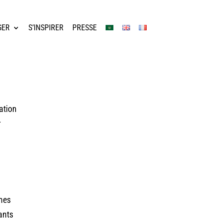
GER
S’INSPIRER
PRESSE
ation
r
mmes
ants