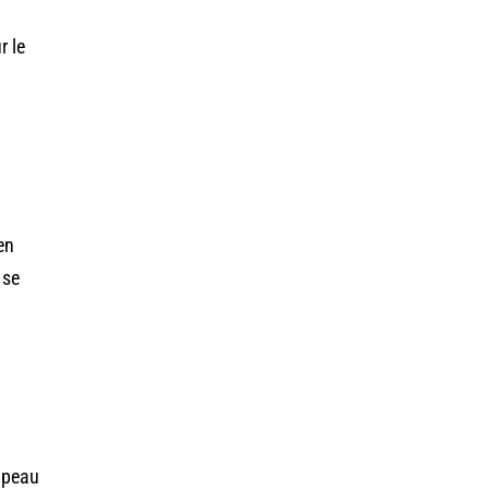
r le
en
 se
a peau