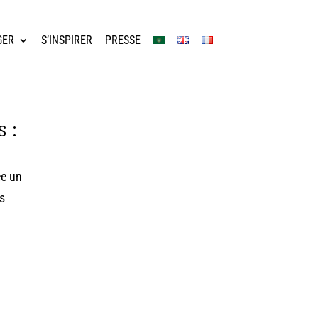
GER
S’INSPIRER
PRESSE
 :
ée un
us